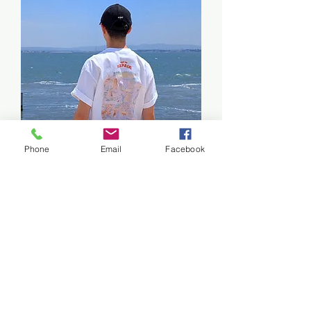
Phone
Email
Facebook
Opt to Repair T-shirt
價格
HK$280.00
#舊物復修 #復修工作坊 #循環經濟 #可持續發展
復修辦館 ​Repair Café HK